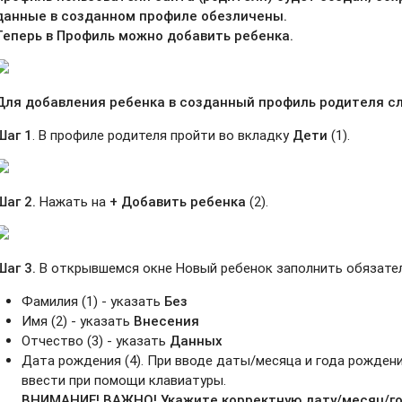
данные в созданном профиле обезличены.
Теперь в Профиль можно добавить ребенка.
Для добавления ребенка в созданный профиль родителя с
Шаг 1
. В профиле родителя пройти во вкладку
Дети
(1).
Шаг 2.
Нажать на
+ Добавить ребенка
(2).
Шаг 3.
В открывшемся окне Новый ребенок заполнить обязател
Фамилия (1)
- указать
Без
Имя (2) - указать
Внесения
Отчество (3) - указать
Данных
Дата рождения (4). При вводе даты/месяца и года рожден
ввести при помощи клавиатуры.
ВНИМАНИЕ! ВАЖНО! Укажите корректную дату/месяц/го