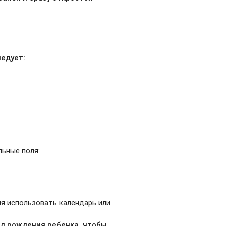
ледует:
ьные поля:
ия использовать календарь или
д рождения ребенка, чтобы