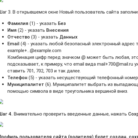
Шаг 3. В открывшемся окне Новый пользователь сайта заполни
Фамилия
(1) - указать
Без
Имя
(2) - указать
Внесения
Отчество
(3) - указать
Данных
Email
(4) - указать любой безопасный электронный адрес тип
example+...@example.com
Комбинация цифр перед значком @ может быть любая, это 
подсказывает, к примеру, что email вида mail+700@mail.ru
ставить 701, 702, 703 и так далее.
Телефон
(5) - указать несуществующий телефонный номер
Муниципалитет
(6). Муниципалитет выбрать из выпадающе
помощью символа в виде треугольника вершиной вниз.
Шаг 4.
Внимательно проверить введенные данные, нажать
Сох
Профиль пользователя сайта (родителя) будет создан, сох