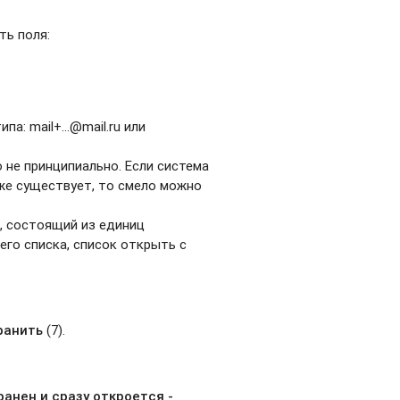
ть поля:
а: mail+...@mail.ru или
не принципиально. Если система
 уже существует, то смело можно
, состоящий из единиц
го списка, список открыть с
ранить
(7).
ранен и сразу откроется -