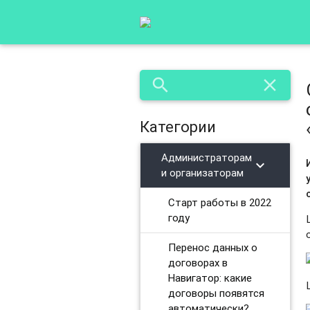
search
close
Категории
Администраторам
chevron_right
и организаторам
Старт работы в 2022
году
Перенос данных о
договорах в
Навигатор: какие
договоры появятся
автоматически?