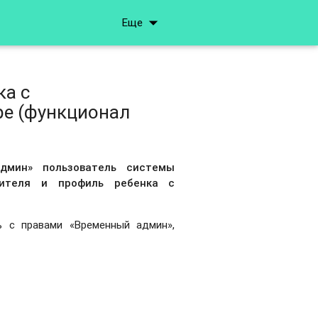
arrow_drop_down
Еще
ка с
ре (функционал
дмин» пользователь системы
дителя и профиль ребенка с
ь с правами «Временный админ»,